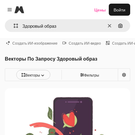
Magnific
Цены
Войти
Close menu
Очистить
Поиск 
Создать ИИ-изображение
Создать ИИ-видео
Создать ИИ-
Векторы По Запросу Здоровый образ
Векторы
Фильтры