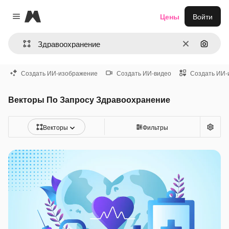
Magnific
Цены
Войти
Close menu
Очистить
Поиск 
Создать ИИ-изображение
Создать ИИ-видео
Создать ИИ-
Векторы По Запросу Здравоохранение
Векторы
Фильтры