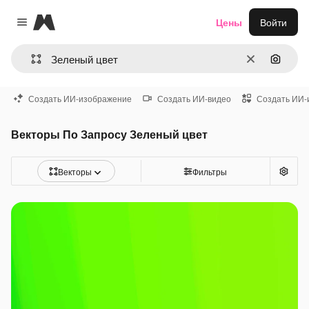
Magnific
Цены
Войти
Close menu
Очистить
Поиск 
Создать ИИ-изображение
Создать ИИ-видео
Создать ИИ-
Векторы По Запросу Зеленый цвет
Векторы
Фильтры