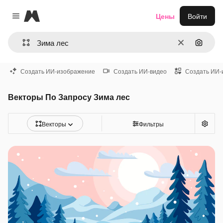
Magnific
Цены
Войти
Close menu
Очистить
Поиск 
Создать ИИ-изображение
Создать ИИ-видео
Создать ИИ-
Векторы По Запросу Зима лес
Векторы
Фильтры