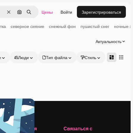
Цены
Войти
Зарегистрироваться
Очистить
Поиск по изображению
Поиск
тка
северное сияние
снежный фон
пушистый снег
ночные з
Актуальность
е
Люди
Тип файла
Стиль
Адвансд
Компания
Связаться с