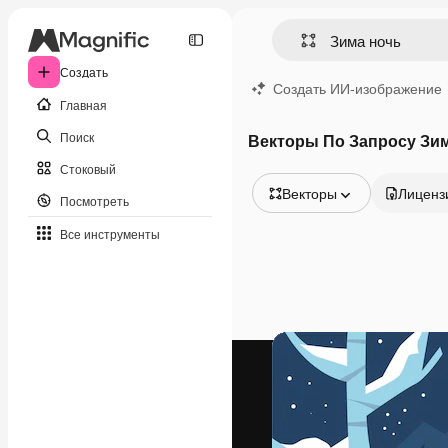
Создать
Создать ИИ-изображение
Главная
Поиск
Векторы По Запросу Зи
Стоковый
Векторы
Лиценз
Посмотреть
Все изображения
Все инструменты
Векторы
Иллюстрации
Фотографии
PSD
Шаблоны
Мокапы
Видео
Видеоролик
Моушн-дизайн
Видеошаблоны
Иконки
3D-модели
Шрифты