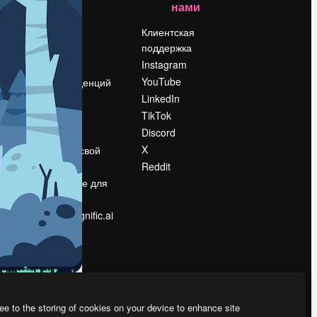
нами
Цены
о
О нас
Клиентская
поддержка
Reviews
Instagram
Вакансии
YouTube
Поиск тенденций
LinkedIn
Блог
TikTok
События
Discord
Slidesgo
ости
X
Продайте свой
контент
Reddit
в
Помещение для
прессы
Ищете magnific.ai
ee to the storing of cookies on your device to enhance site