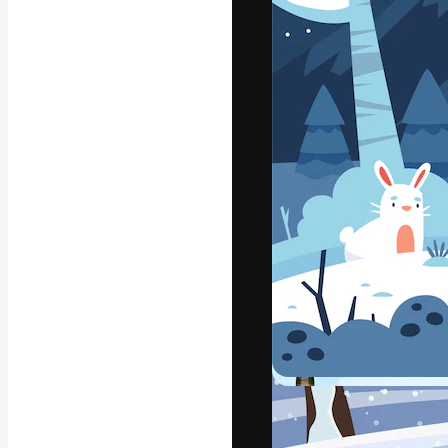
Креативная пл
ваших лучших 
подписчиков с
предприятий, а
Pусский