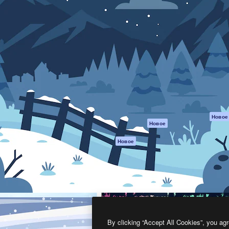
атформа для создания
Spaces
Academy
работ. Более 1 миллиона
ИИ-помощник
Документация п
реди креаторов,
Пакету ИИ
Генератор
гентств и студий.
изображений ИИ
Служба
поддержки
Генератор видео
ИИ
Условия и
положения
Генератор голоса
на основе ИИ
Политика
конфиденциальн
Стоковый контент
Оригиналы
MCP для
Новое
Новое
Claude/ChatGPT
Политика файло
cookie
Агенты
Новое
Центр доверия
API
Партнеры
Мобильное
приложение
Предприятие
Все инструменты
Magnific
By clicking “Accept All Cookies”, you agr