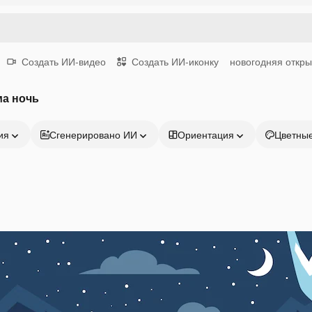
Создать ИИ-видео
Создать ИИ-иконку
новогодняя откры
ма ночь
ия
Сгенерировано ИИ
Ориентация
Цветны
Продукция
Начать