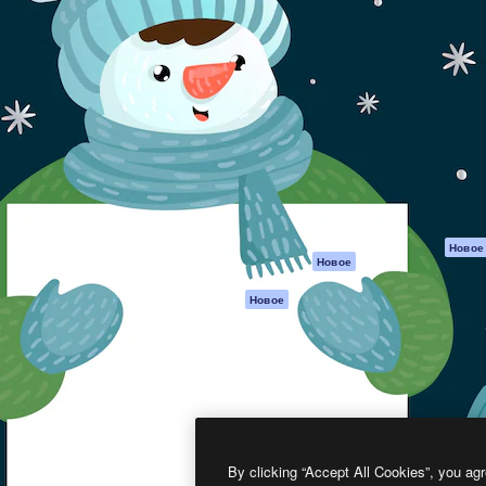
атформа для создания
Spaces
Academy
работ. Более 1 миллиона
ИИ-помощник
Документация п
реди креаторов,
Пакету ИИ
Генератор
гентств и студий.
изображений ИИ
Служба
поддержки
Генератор видео
ИИ
Условия и
положения
Генератор голоса
на основе ИИ
Политика
конфиденциальн
Стоковый контент
Оригиналы
MCP для
Новое
Новое
Claude/ChatGPT
Политика файло
cookie
Агенты
Новое
Центр доверия
API
Партнеры
Мобильное
приложение
Предприятие
Все инструменты
Magnific
By clicking “Accept All Cookies”, you agr