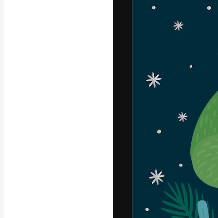
Креативная пл
ваших лучших 
подписчиков с
предприятий, а
Pусский