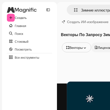
Создать
Создать ИИ-изображение
Главная
Поиск
Векторы По Запросу Зи
Стоковый
Векторы
Лиценз
Посмотреть
Все изображения
Все инструменты
Векторы
Иллюстрации
Фотографии
PSD
Шаблоны
Мокапы
Видео
Видеоролик
Моушн-дизайн
Видеошаблоны
Иконки
3D-модели
Шрифты