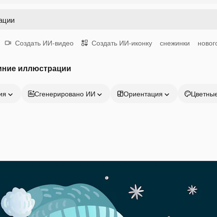
Создать ИИ-видео
Создать ИИ-иконку
снежинки
новог
мние иллюстрации
ия
Сгенерировано ИИ
Ориентация
Цветны
Продукция
Начать