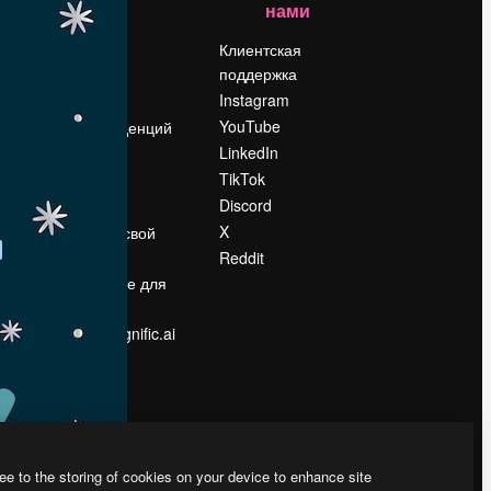
нами
Цены
о
О нас
Клиентская
поддержка
Reviews
Instagram
Вакансии
YouTube
Поиск тенденций
LinkedIn
Блог
TikTok
События
Discord
Slidesgo
ости
X
Продайте свой
контент
Reddit
в
Помещение для
прессы
Ищете magnific.ai
ee to the storing of cookies on your device to enhance site