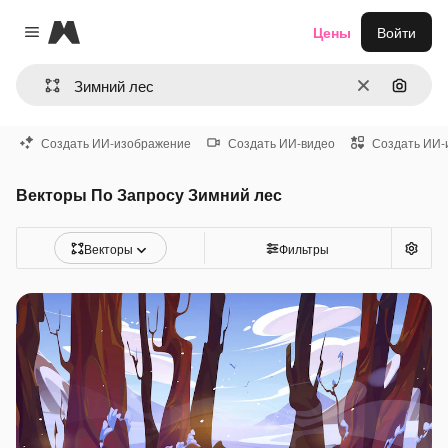
Magnific
Цены
Войти
Close menu
Очистить
Поиск 
Создать ИИ-изображение
Создать ИИ-видео
Создать ИИ-
Векторы По Запросу Зимний лес
Векторы
Фильтры