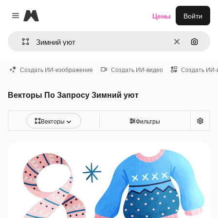
Magnific
Цены
Войти
Close menu
Очистить
Поиск 
Создать ИИ-изображение
Создать ИИ-видео
Создать ИИ-
Векторы По Запросу Зимний уют
Векторы
Фильтры