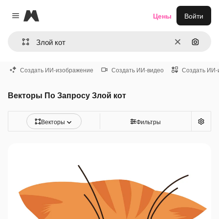
Magnific
Цены
Войти
Close menu
Очистить
Поиск 
Создать ИИ-изображение
Создать ИИ-видео
Создать ИИ-
Векторы По Запросу Злой кот
Векторы
Фильтры