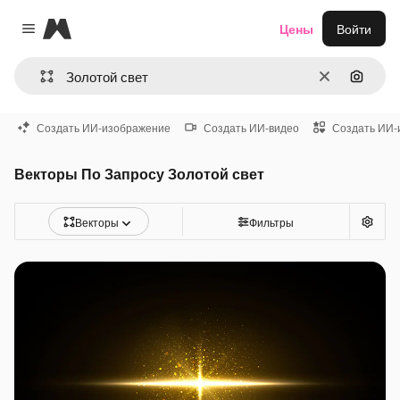
Magnific
Цены
Войти
Close menu
Очистить
Поиск 
Создать ИИ-изображение
Создать ИИ-видео
Создать ИИ-
Векторы По Запросу Золотой свет
Векторы
Фильтры