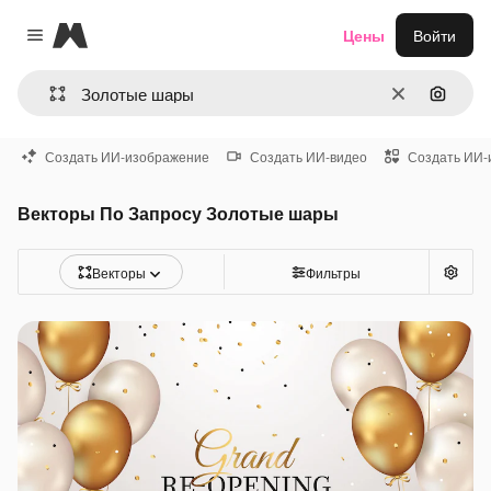
Magnific
Цены
Войти
Close menu
Очистить
Поиск 
Создать ИИ-изображение
Создать ИИ-видео
Создать ИИ-
Векторы По Запросу Золотые шары
Векторы
Фильтры