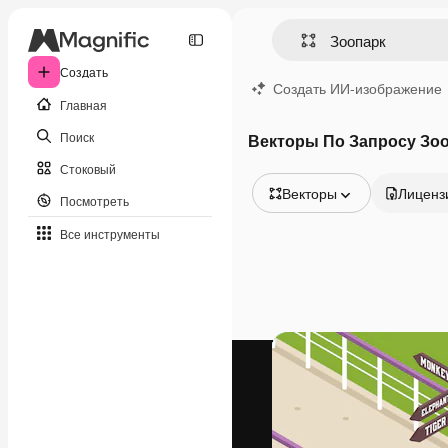
Создать
Создать ИИ-изображение
Главная
Поиск
Векторы По Запросу Зо
Стоковый
Векторы
Лиценз
Посмотреть
Все изображения
Все инструменты
Векторы
Иллюстрации
Фотографии
PSD
Шаблоны
Мокапы
Видео
Видеоролик
Моушн-дизайн
Видеошаблоны
Иконки
3D-модели
Шрифты