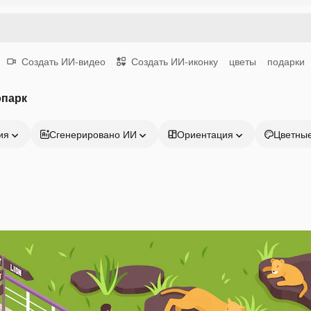
Создать ИИ-видео
Создать ИИ-иконку
цветы
подарки
опарк
ия
Сгенерировано ИИ
Ориентация
Цветны
Продукция
Начать