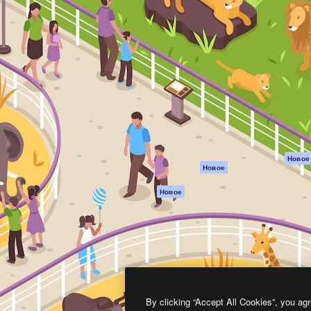
атформа для создания
Spaces
Academy
работ. Более 1 миллиона
ИИ-помощник
Документация п
реди креаторов,
Пакету ИИ
Генератор
гентств и студий.
изображений ИИ
Служба
поддержки
Генератор видео
ИИ
Условия и
положения
Генератор голоса
на основе ИИ
Политика
конфиденциальн
Стоковый контент
Оригиналы
MCP для
Новое
Новое
Claude/ChatGPT
Политика файло
cookie
Агенты
Новое
Центр доверия
API
Партнеры
Мобильное
приложение
Предприятие
Все инструменты
Magnific
By clicking “Accept All Cookies”, you agr