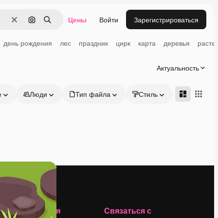
Цены
Войти
Зарегистрироваться
Очистить
Поиск по изображению
Поиск
день рождения
лес
праздник
цирк
карта
деревья
расте
Актуальность
е
Люди
Тип файла
Стиль
Адвансд
Компания
Связаться с