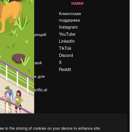
нами
Цены
о
О нас
Клиентская
поддержка
Reviews
Instagram
Вакансии
YouTube
Поиск тенденций
LinkedIn
Блог
TikTok
События
Discord
Slidesgo
ости
X
Продайте свой
контент
Reddit
в
Помещение для
прессы
Ищете magnific.ai
ee to the storing of cookies on your device to enhance site