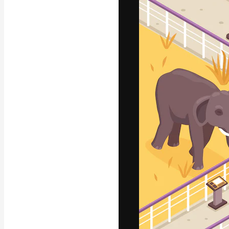
Креативная пл
ваших лучших 
подписчиков с
предприятий, а
Pусский