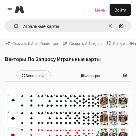
Magnific
Цены
Войти
Close menu
Очистить
Поиск 
Создать ИИ-изображение
Создать ИИ-видео
Создать ИИ-
Векторы По Запросу Игральные карты
Векторы
Фильтры