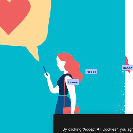
атформа для создания
Spaces
Academy
работ. Более 1 миллиона
ИИ-помощник
Документация п
реди креаторов,
Пакету ИИ
Генератор
гентств и студий.
изображений ИИ
Служба
поддержки
Генератор видео
ИИ
Условия и
положения
Генератор голоса
на основе ИИ
Политика
конфиденциальн
Стоковый контент
Оригиналы
MCP для
Новое
Новое
Claude/ChatGPT
Политика файло
cookie
Агенты
Новое
Центр доверия
API
Партнеры
Мобильное
приложение
Предприятие
Все инструменты
Magnific
By clicking “Accept All Cookies”, you agr