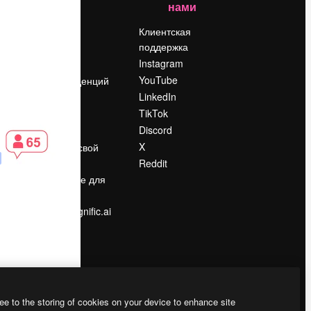
нами
Цены
о
О нас
Клиентская
поддержка
Reviews
Instagram
Вакансии
YouTube
Поиск тенденций
LinkedIn
Блог
TikTok
События
Discord
Slidesgo
ости
X
Продайте свой
контент
Reddit
в
Помещение для
прессы
Ищете magnific.ai
ee to the storing of cookies on your device to enhance site