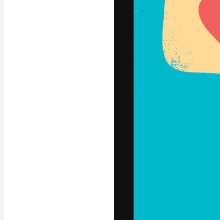
Креативная пл
ваших лучших 
подписчиков с
предприятий, а
Pусский