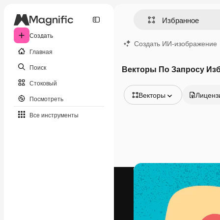
Создать
Создать ИИ-изображение
Главная
Поиск
Векторы По Запросу Из
Стоковый
Векторы
Лиценз
Посмотреть
Все изображения
Все инструменты
Векторы
Иллюстрации
Фотографии
PSD
Шаблоны
Мокапы
Видео
Видеоролик
Моушн-дизайн
Видеошаблоны
Иконки
3D-модели
Шрифты