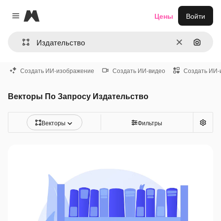
Magnific
Цены
Войти
Close menu
Очистить
Поиск 
Создать ИИ-изображение
Создать ИИ-видео
Создать ИИ-
Векторы По Запросу Издательство
Векторы
Фильтры