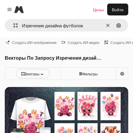
Magnific
Цены
Войти
Close menu
Очистить
Поиск 
Создать ИИ-изображение
Создать ИИ-видео
Создать ИИ-
Векторы По Запросу Изречения дизайна футболок
Векторы
Фильтры