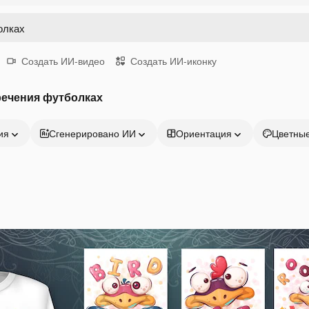
Создать ИИ-видео
Создать ИИ-иконку
речения футболках
ия
Сгенерировано ИИ
Ориентация
Цветны
Продукция
Начать