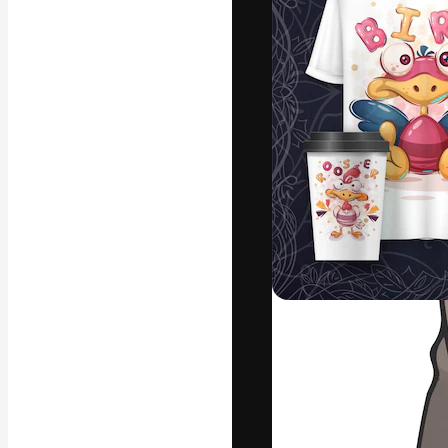
Креативная пл
ваших лучших 
подписчиков с
предприятий, а
Pусский