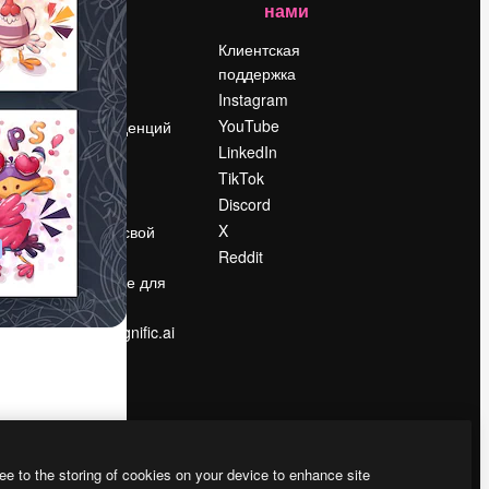
нами
Цены
о
О нас
Клиентская
поддержка
Reviews
Instagram
Вакансии
YouTube
Поиск тенденций
LinkedIn
Блог
TikTok
События
Discord
Slidesgo
ости
X
Продайте свой
контент
Reddit
в
Помещение для
прессы
Ищете magnific.ai
ee to the storing of cookies on your device to enhance site