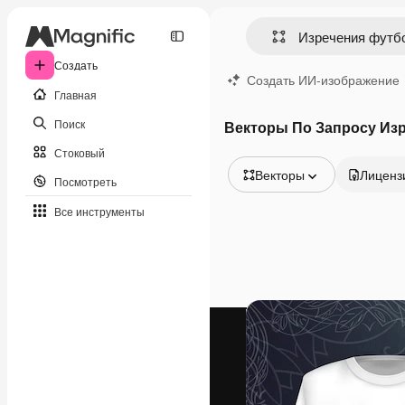
Создать
Создать ИИ-изображение
Главная
Поиск
Векторы По Запросу Из
Стоковый
Векторы
Лиценз
Посмотреть
Все изображения
Все инструменты
Векторы
Иллюстрации
Фотографии
PSD
Шаблоны
Мокапы
Видео
Видеоролик
Моушн-дизайн
Видеошаблоны
Иконки
3D-модели
Шрифты