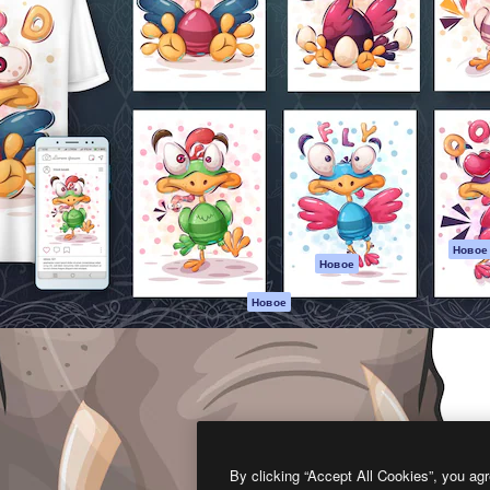
атформа для создания
Spaces
Academy
работ. Более 1 миллиона
ИИ-помощник
Документация п
реди креаторов,
Пакету ИИ
Генератор
гентств и студий.
изображений ИИ
Служба
поддержки
Генератор видео
ИИ
Условия и
положения
Генератор голоса
на основе ИИ
Политика
конфиденциальн
Стоковый контент
Оригиналы
MCP для
Новое
Новое
Claude/ChatGPT
Политика файло
cookie
Агенты
Новое
Центр доверия
API
Партнеры
Мобильное
приложение
Предприятие
Все инструменты
Magnific
By clicking “Accept All Cookies”, you agr