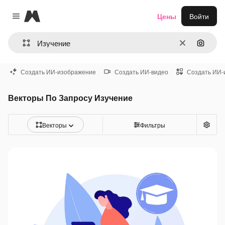
Magnific
Цены
Войти
Close menu
Очистить
Поиск 
Создать ИИ-изображение
Создать ИИ-видео
Создать ИИ-
Векторы По Запросу Изучение
Векторы
Фильтры