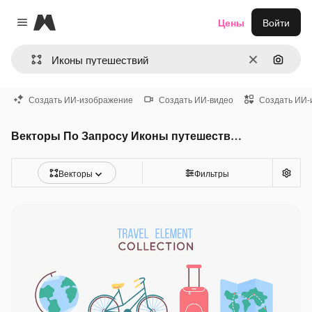
Magnific
Цены
Войти
Close menu
Очистить
Поиск 
Создать ИИ-изображение
Создать ИИ-видео
Создать ИИ-
Векторы По Запросу Иконы путешествий
Векторы
Фильтры