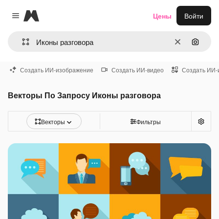
Magnific
Цены
Войти
Close menu
Очистить
Поиск 
Создать ИИ-изображение
Создать ИИ-видео
Создать ИИ-
Векторы По Запросу Иконы разговора
Векторы
Фильтры