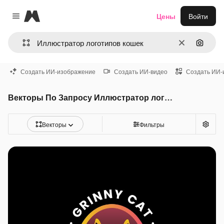
Magnific
Цены
Войти
Close menu
Очистить
Поиск 
Создать ИИ-изображение
Создать ИИ-видео
Создать ИИ-
Векторы По Запросу Иллюстратор логотипов кошек
Векторы
Фильтры