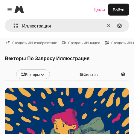
Magnific
Цены
Войти
Close menu
Очистить
Поиск 
Создать ИИ-изображение
Создать ИИ-видео
Создать ИИ-
Векторы По Запросу Иллюстрация
Векторы
Фильтры