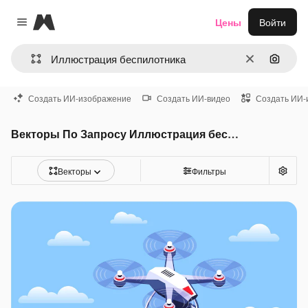
Magnific
Цены
Войти
Close menu
Очистить
Поиск 
Создать ИИ-изображение
Создать ИИ-видео
Создать ИИ-
Векторы По Запросу Иллюстрация беспилотника
Векторы
Фильтры