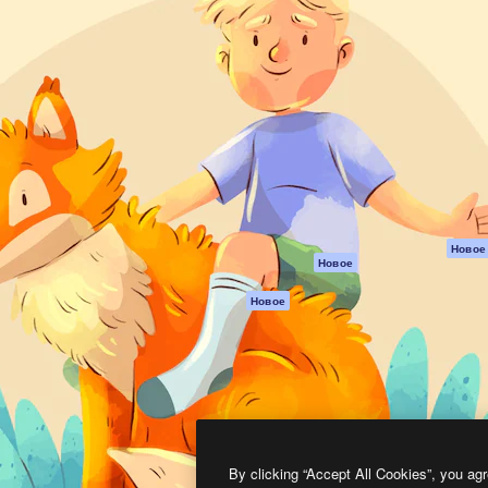
атформа для создания
Spaces
Academy
работ. Более 1 миллиона
ИИ-помощник
Документация п
реди креаторов,
Пакету ИИ
Генератор
гентств и студий.
изображений ИИ
Служба
поддержки
Генератор видео
ИИ
Условия и
положения
Генератор голоса
на основе ИИ
Политика
конфиденциальн
Стоковый контент
Оригиналы
MCP для
Новое
Новое
Claude/ChatGPT
Политика файло
cookie
Агенты
Новое
Центр доверия
API
Партнеры
Мобильное
приложение
Предприятие
Все инструменты
Magnific
By clicking “Accept All Cookies”, you agr