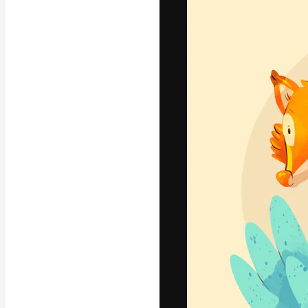
Креативная пл
ваших лучших 
подписчиков с
предприятий, а
Pусский