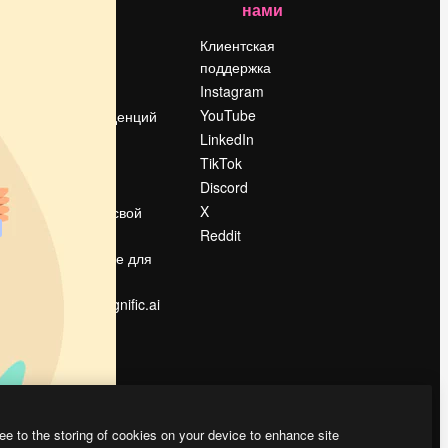
нами
Цены
о
О нас
Клиентская
поддержка
Reviews
Instagram
Вакансии
YouTube
Поиск тенденций
LinkedIn
Блог
TikTok
События
Discord
Slidesgo
ости
X
Продайте свой
контент
Reddit
в
Помещение для
прессы
Ищете magnific.ai
ee to the storing of cookies on your device to enhance site