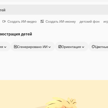
Создать ИИ-видео
Создать ИИ-иконку
детский фон
иг
люстрация детей
ия
Сгенерировано ИИ
Ориентация
Цветны
Продукция
Начать