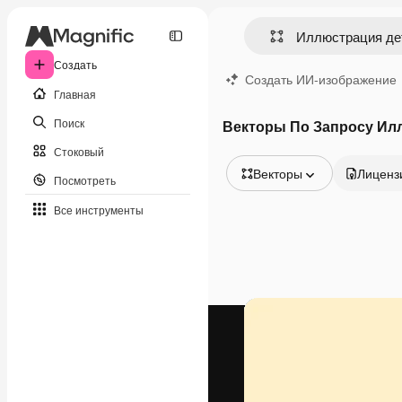
Создать
Создать ИИ-изображение
Главная
Поиск
Векторы По Запросу Ил
Стоковый
Векторы
Лиценз
Посмотреть
Все изображения
Все инструменты
Векторы
Иллюстрации
Фотографии
PSD
Шаблоны
Мокапы
Видео
Видеоролик
Моушн-дизайн
Видеошаблоны
Иконки
3D-модели
Шрифты