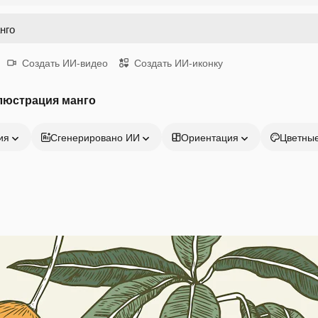
Создать ИИ-видео
Создать ИИ-иконку
люстрация манго
ия
Сгенерировано ИИ
Ориентация
Цветны
Продукция
Начать