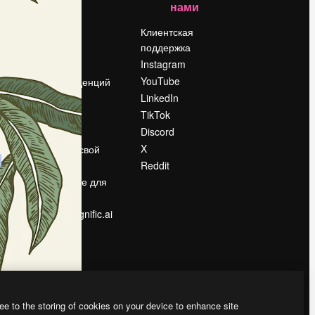
нами
Цены
о
О нас
Клиентская
поддержка
Reviews
Instagram
Вакансии
YouTube
Поиск тенденций
LinkedIn
Блог
TikTok
События
Discord
Slidesgo
ости
X
Продайте свой
контент
Reddit
в
Помещение для
прессы
Ищете magnific.ai
ee to the storing of cookies on your device to enhance site