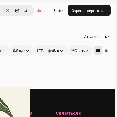
Цены
Войти
Зарегистрироваться
Очистить
Поиск по изображению
Поиск
Актуальность
е
Люди
Тип файла
Стиль
Адвансд
Компания
Связаться с