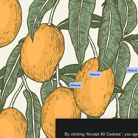
атформа для создания
Spaces
Academy
работ. Более 1 миллиона
ИИ-помощник
Документация п
реди креаторов,
Пакету ИИ
Генератор
гентств и студий.
изображений ИИ
Служба
поддержки
Генератор видео
ИИ
Условия и
положения
Генератор голоса
на основе ИИ
Политика
конфиденциальн
Стоковый контент
Оригиналы
MCP для
Новое
Новое
Claude/ChatGPT
Политика файло
cookie
Агенты
Новое
Центр доверия
API
Партнеры
Мобильное
приложение
Предприятие
Все инструменты
Magnific
By clicking “Accept All Cookies”, you agr