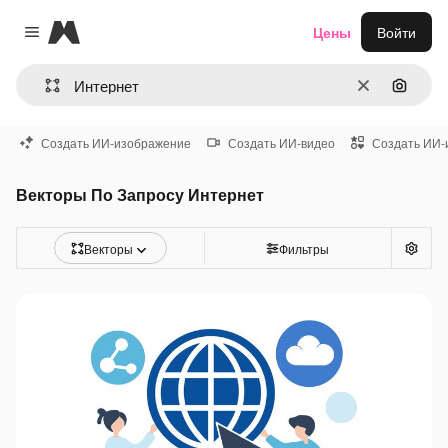
Magnific
Цены
Войти
Close menu
Очистить
Поиск 
Создать ИИ-изображение
Создать ИИ-видео
Создать ИИ-
Векторы По Запросу Интернет
Векторы
Фильтры