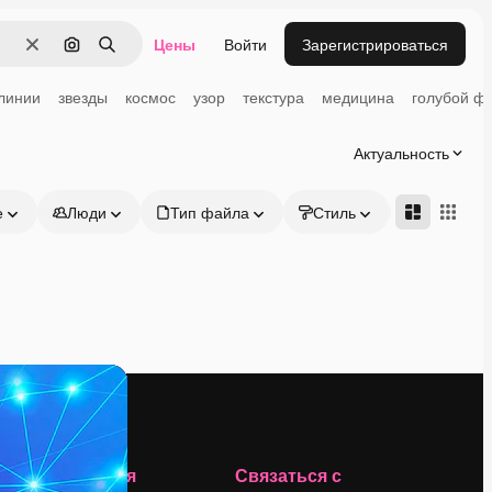
Цены
Войти
Зарегистрироваться
Очистить
Поиск по изображению
Поиск
линии
звезды
космос
узор
текстура
медицина
голубой ф
Актуальность
е
Люди
Тип файла
Стиль
Адвансд
Компания
Связаться с