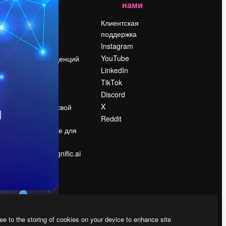
нами
Цены
о
О нас
Клиентская
поддержка
Reviews
Instagram
Вакансии
YouTube
Поиск тенденций
LinkedIn
Блог
TikTok
События
Discord
Slidesgo
ости
X
Продайте свой
контент
Reddit
в
Помещение для
прессы
Ищете magnific.ai
ee to the storing of cookies on your device to enhance site