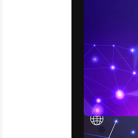
Креативная пл
ваших лучших 
подписчиков с
предприятий, а
Pусский