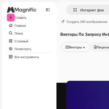
Создать
Создать ИИ-изображение
Главная
Поиск
Векторы По Запросу Ин
Стоковый
Векторы
Лиценз
Посмотреть
Все изображения
Все инструменты
Векторы
Иллюстрации
Фотографии
PSD
Шаблоны
Мокапы
Видео
Видеоролик
Моушн-дизайн
Видеошаблоны
Иконки
3D-модели
Шрифты