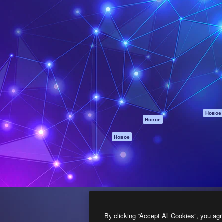
атформа для создания
Spaces
Academy
работ. Более 1 миллиона
ИИ-помощник
Документация п
реди креаторов,
Пакету ИИ
Генератор
гентств и студий.
изображений ИИ
Служба
поддержки
Генератор видео
ИИ
Условия и
положения
Генератор голоса
на основе ИИ
Политика
конфиденциальн
Стоковый контент
Оригиналы
MCP для
Новое
Новое
Claude/ChatGPT
Политика файло
cookie
Агенты
Новое
Центр доверия
API
Партнеры
Мобильное
приложение
Предприятие
Все инструменты
Magnific
By clicking “Accept All Cookies”, you agr