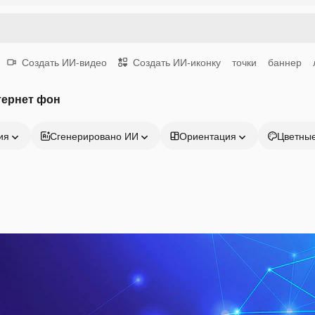
Создать ИИ-видео
Создать ИИ-иконку
точки
баннер
тернет фон
ия
Сгенерировано ИИ
Ориентация
Цветны
Продукция
Начать