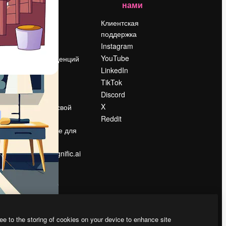
нами
Цены
о
О нас
Клиентская
поддержка
Reviews
Instagram
Вакансии
YouTube
Поиск тенденций
LinkedIn
Блог
TikTok
События
Discord
Slidesgo
ости
X
Продайте свой
контент
Reddit
в
Помещение для
прессы
Ищете magnific.ai
ee to the storing of cookies on your device to enhance site