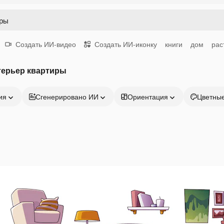
Создать ИИ-видео
Создать ИИ-иконку
книги
дом
рас
терьер квартиры
ия
Сгенерировано ИИ
Ориентация
Цветны
Продукция
Начать