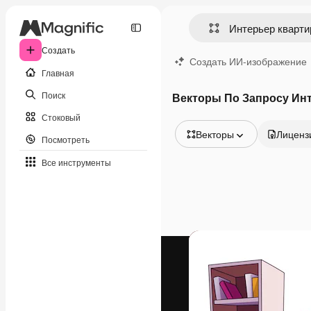
Создать
Создать ИИ-изображение
Главная
Поиск
Векторы По Запросу Ин
Стоковый
Векторы
Лиценз
Посмотреть
Все изображения
Все инструменты
Векторы
Иллюстрации
Фотографии
PSD
Шаблоны
Мокапы
Видео
Видеоролик
Моушн-дизайн
Видеошаблоны
Иконки
3D-модели
Шрифты