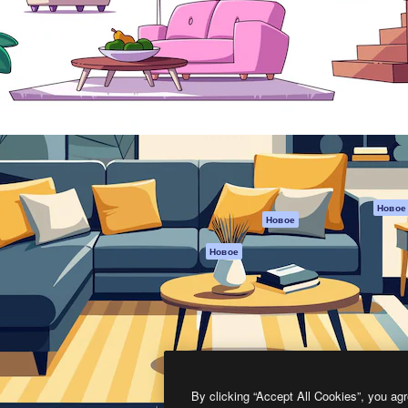
атформа для создания
Spaces
Academy
работ. Более 1 миллиона
ИИ-помощник
Документация п
реди креаторов,
Пакету ИИ
Генератор
гентств и студий.
изображений ИИ
Служба
поддержки
Генератор видео
ИИ
Условия и
положения
Генератор голоса
на основе ИИ
Политика
конфиденциальн
Стоковый контент
Оригиналы
MCP для
Новое
Новое
Claude/ChatGPT
Политика файло
cookie
Агенты
Новое
Центр доверия
API
Партнеры
Мобильное
приложение
Предприятие
Все инструменты
Magnific
By clicking “Accept All Cookies”, you agr