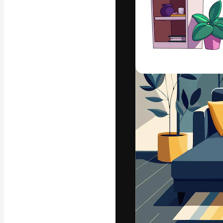
Креативная пл
ваших лучших 
подписчиков с
предприятий, а
Pусский