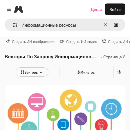
Magnific
Цены
Войти
Close menu
Очистить
Поиск 
Создать ИИ-изображение
Создать ИИ-видео
Создать ИИ-
Векторы По Запросу Информационные ресурсы
- Страница 2
Векторы
Фильтры