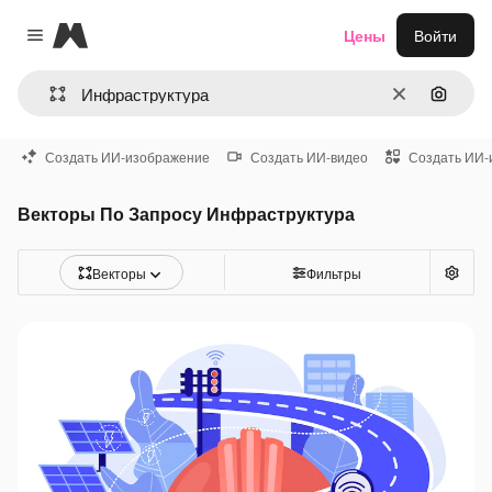
Magnific
Цены
Войти
Close menu
Очистить
Поиск 
Создать ИИ-изображение
Создать ИИ-видео
Создать ИИ-
Векторы По Запросу Инфраструктура
Векторы
Фильтры