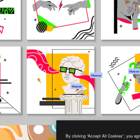
атформа для создания
Spaces
Academy
работ. Более 1 миллиона
ИИ-помощник
Документация п
реди креаторов,
Пакету ИИ
Генератор
гентств и студий.
изображений ИИ
Служба
поддержки
Генератор видео
ИИ
Условия и
положения
Генератор голоса
на основе ИИ
Политика
конфиденциальн
Стоковый контент
Оригиналы
MCP для
Новое
Новое
Claude/ChatGPT
Политика файло
cookie
Агенты
Новое
Центр доверия
API
Партнеры
Мобильное
приложение
Предприятие
Все инструменты
Magnific
By clicking “Accept All Cookies”, you agr