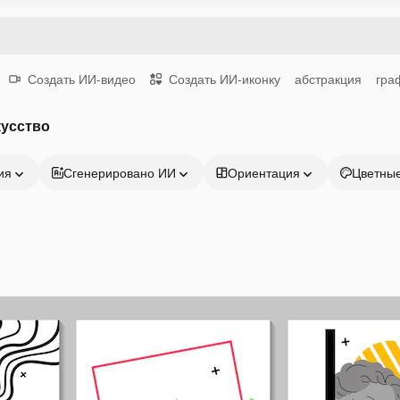
Создать ИИ-видео
Создать ИИ-иконку
абстракция
гра
кусство
ия
Сгенерировано ИИ
Ориентация
Цветны
Продукция
Начать