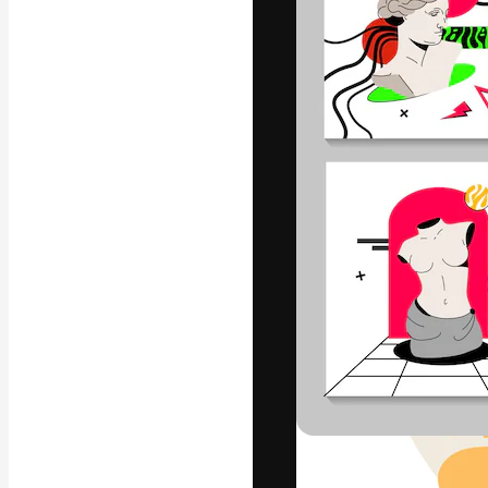
Креативная пл
ваших лучших 
подписчиков с
предприятий, а
Pусский