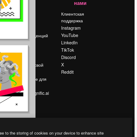
нами
Цены
о
О нас
Клиентская
поддержка
Reviews
Instagram
Вакансии
YouTube
Поиск тенденций
LinkedIn
Блог
TikTok
События
Discord
Slidesgo
ости
X
Продайте свой
контент
Reddit
в
Помещение для
прессы
Ищете magnific.ai
ee to the storing of cookies on your device to enhance site