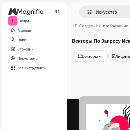
Создать
Создать ИИ-изображение
Главная
Поиск
Векторы По Запросу Ис
Стоковый
Векторы
Лиценз
Посмотреть
Все изображения
Все инструменты
Векторы
Иллюстрации
Фотографии
PSD
Шаблоны
Мокапы
Видео
Видеоролик
Моушн-дизайн
Видеошаблоны
Иконки
3D-модели
Шрифты