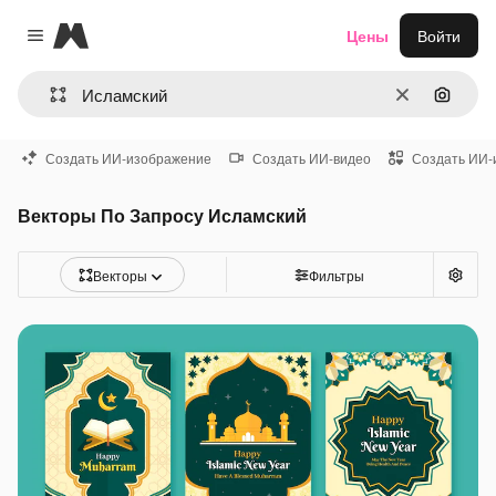
Magnific
Цены
Войти
Close menu
Очистить
Поиск 
Создать ИИ-изображение
Создать ИИ-видео
Создать ИИ-
Векторы По Запросу Исламский
Векторы
Фильтры