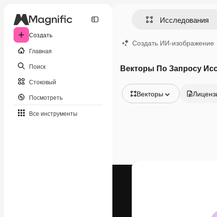
Создать
Создать ИИ-изображение
Главная
Поиск
Векторы По Запросу Ис
Стоковый
Векторы
Лиценз
Посмотреть
Все изображения
Все инструменты
Векторы
Иллюстрации
Фотографии
PSD
Шаблоны
Мокапы
Видео
Видеоролик
Моушн-дизайн
Видеошаблоны
Иконки
3D-модели
Шрифты