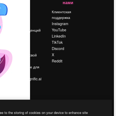
нами
Цены
о
О нас
Клиентская
поддержка
Reviews
Instagram
Вакансии
YouTube
Поиск тенденций
LinkedIn
Блог
TikTok
События
Discord
Slidesgo
ости
X
Продайте свой
контент
Reddit
в
Помещение для
прессы
Ищете magnific.ai
ee to the storing of cookies on your device to enhance site