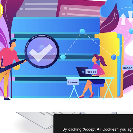
атформа для создания
Spaces
Academy
работ. Более 1 миллиона
ИИ-помощник
Документация п
реди креаторов,
Пакету ИИ
Генератор
гентств и студий.
изображений ИИ
Служба
поддержки
Генератор видео
ИИ
Условия и
положения
Генератор голоса
на основе ИИ
Политика
конфиденциальн
Стоковый контент
Оригиналы
MCP для
Новое
Новое
Claude/ChatGPT
Политика файло
cookie
Агенты
Новое
Центр доверия
API
Партнеры
Мобильное
приложение
Предприятие
Все инструменты
Magnific
By clicking “Accept All Cookies”, you agr