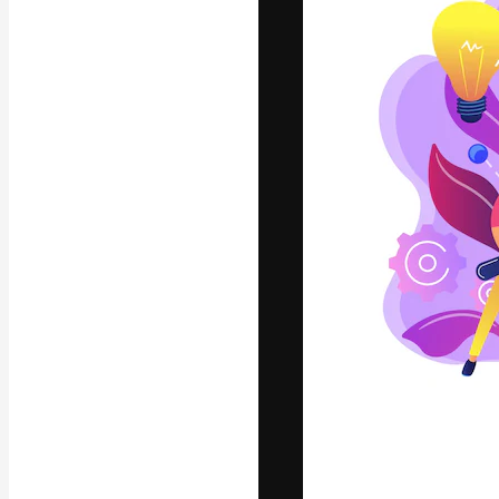
Креативная пл
ваших лучших 
подписчиков с
предприятий, а
Pусский