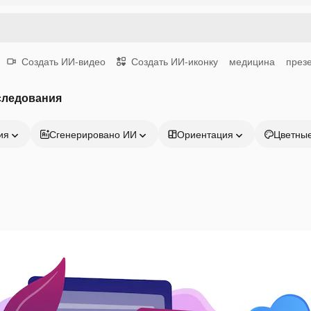
Создать ИИ-видео
Создать ИИ-иконку
медицина
през
следования
ия
Сгенерировано ИИ
Ориентация
Цветны
Продукция
Начать