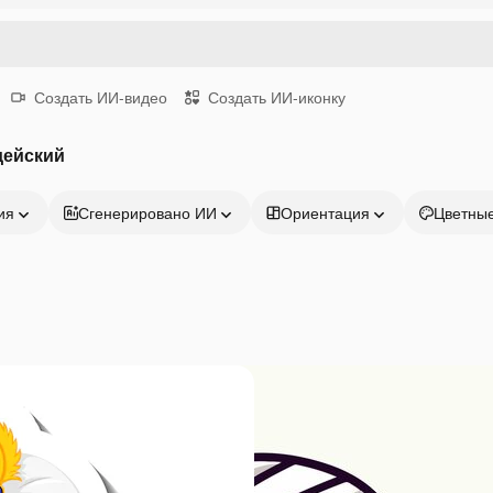
Создать ИИ-видео
Создать ИИ-иконку
дейский
ия
Сгенерировано ИИ
Ориентация
Цветны
Продукция
Начать