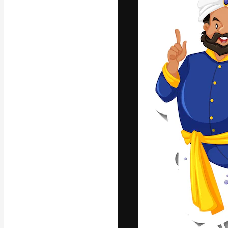
Креативная пл
ваших лучших 
подписчиков с
предприятий, а
Pусский