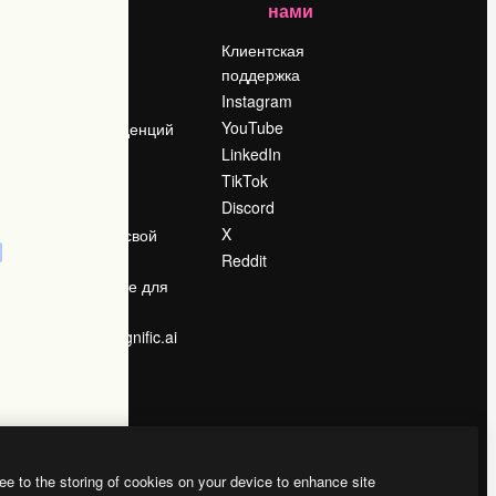
нами
Цены
о
О нас
Клиентская
поддержка
Reviews
Instagram
Вакансии
YouTube
Поиск тенденций
LinkedIn
Блог
TikTok
События
Discord
Slidesgo
ости
X
Продайте свой
контент
Reddit
в
Помещение для
прессы
Ищете magnific.ai
ee to the storing of cookies on your device to enhance site