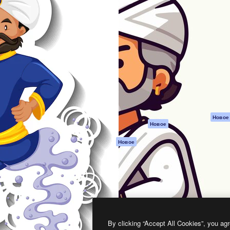
атформа для создания
Spaces
Academy
работ. Более 1 миллиона
ИИ-помощник
Документация п
реди креаторов,
Пакету ИИ
Генератор
гентств и студий.
изображений ИИ
Служба
поддержки
Генератор видео
ИИ
Условия и
положения
Генератор голоса
на основе ИИ
Политика
конфиденциальн
Стоковый контент
Оригиналы
MCP для
Новое
Новое
Claude/ChatGPT
Политика файло
cookie
Агенты
Новое
Центр доверия
API
Партнеры
Мобильное
приложение
Предприятие
Все инструменты
Magnific
By clicking “Accept All Cookies”, you agr