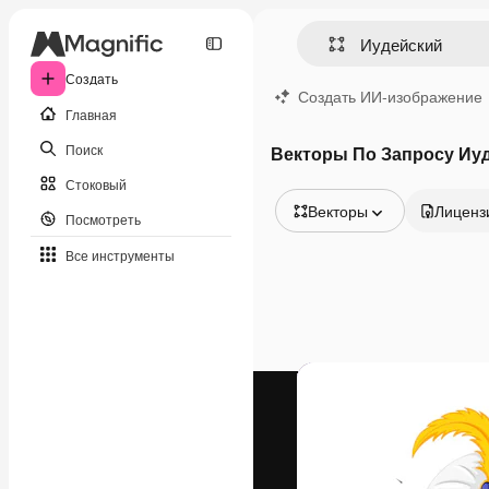
Создать
Создать ИИ-изображение
Главная
Поиск
Векторы По Запросу Иу
Стоковый
Векторы
Лиценз
Посмотреть
Все изображения
Все инструменты
Векторы
Иллюстрации
Фотографии
PSD
Шаблоны
Мокапы
Видео
Видеоролик
Моушн-дизайн
Видеошаблоны
Иконки
3D-модели
Шрифты