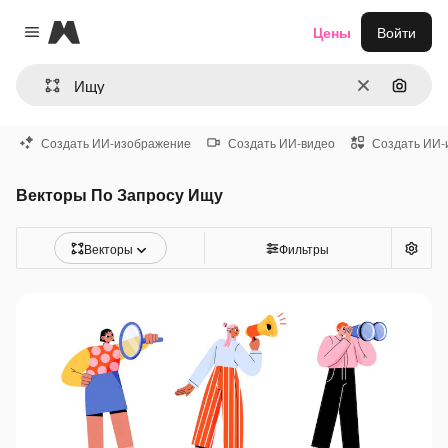
Magnific
Цены
Войти
Close menu
Очистить
Поиск 
Создать ИИ-изображение
Создать ИИ-видео
Создать ИИ-
Векторы По Запросу Ищу
Векторы
Фильтры