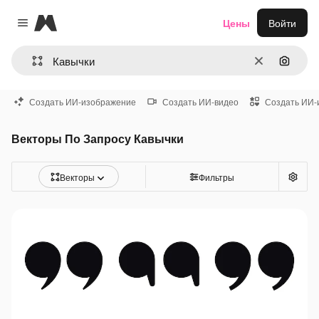
Magnific
Цены
Войти
Close menu
Очистить
Поиск 
Создать ИИ-изображение
Создать ИИ-видео
Создать ИИ-
Векторы По Запросу Кавычки
Векторы
Фильтры