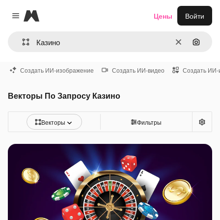
Magnific
Цены
Войти
Close menu
Очистить
Поиск 
Создать ИИ-изображение
Создать ИИ-видео
Создать ИИ-
Векторы По Запросу Казино
Векторы
Фильтры