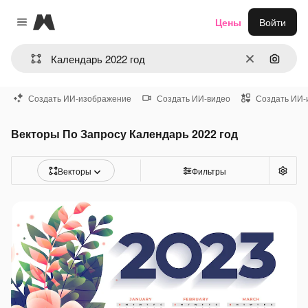
Magnific
Цены
Войти
Close menu
Очистить
Поиск 
Создать ИИ-изображение
Создать ИИ-видео
Создать ИИ-
Векторы По Запросу Календарь 2022 год
Векторы
Фильтры