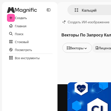
Создать
Создать ИИ-изображение
Главная
Поиск
Векторы По Запросу Ка
Стоковый
Векторы
Лиценз
Посмотреть
Все изображения
Все инструменты
Векторы
Иллюстрации
Фотографии
PSD
Шаблоны
Мокапы
Видео
Видеоролик
Моушн-дизайн
Видеошаблоны
Иконки
3D-модели
Шрифты