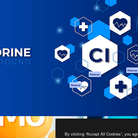
атформа для создания
Spaces
Academy
работ. Более 1 миллиона
ИИ-помощник
Документация п
реди креаторов,
Пакету ИИ
Генератор
гентств и студий.
изображений ИИ
Служба
поддержки
Генератор видео
ИИ
Условия и
положения
Генератор голоса
на основе ИИ
Политика
конфиденциальн
Стоковый контент
Оригиналы
MCP для
Новое
Новое
Claude/ChatGPT
Политика файло
cookie
Агенты
Новое
Центр доверия
API
Партнеры
Мобильное
приложение
Предприятие
Все инструменты
Magnific
By clicking “Accept All Cookies”, you agr