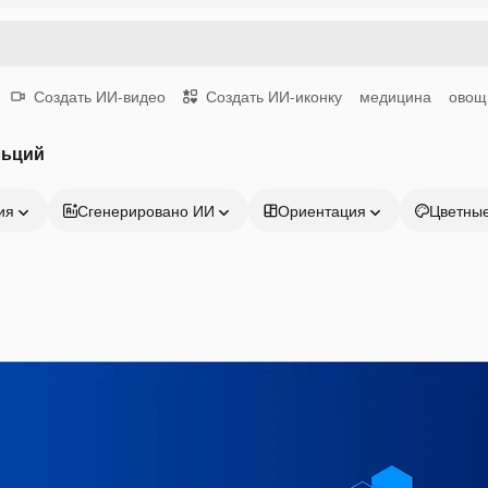
Создать ИИ-видео
Создать ИИ-иконку
медицина
овощ
льций
ия
Сгенерировано ИИ
Ориентация
Цветны
Продукция
Начать