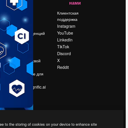
нами
Цены
о
О нас
Клиентская
поддержка
Reviews
Instagram
Вакансии
YouTube
Поиск тенденций
LinkedIn
Блог
TikTok
События
Discord
Slidesgo
ости
X
Продайте свой
контент
Reddit
в
Помещение для
прессы
Ищете magnific.ai
ee to the storing of cookies on your device to enhance site