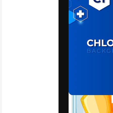
Креативная пл
ваших лучших 
подписчиков с
предприятий, а
Pусский