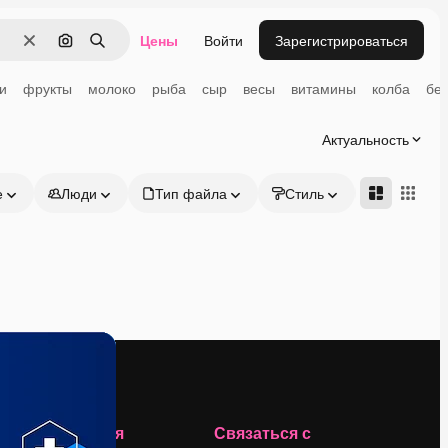
Цены
Войти
Зарегистрироваться
Очистить
Поиск по изображению
Поиск
и
фрукты
молоко
рыба
сыр
весы
витамины
колба
бе
Актуальность
е
Люди
Тип файла
Стиль
Адвансд
Компания
Связаться с