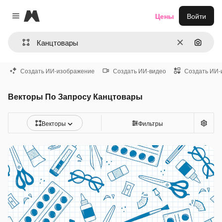
Magnific
Цены
Войти
Close menu
Очистить
Поиск 
Создать ИИ-изображение
Создать ИИ-видео
Создать ИИ-
Векторы По Запросу Канцтовары
Векторы
Фильтры