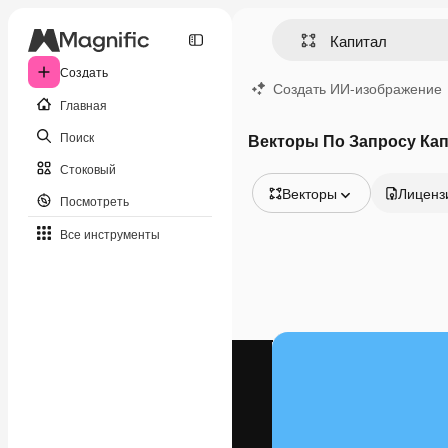
Создать
Создать ИИ-изображение
Главная
Поиск
Векторы По Запросу Ка
Стоковый
Векторы
Лиценз
Посмотреть
Все изображения
Все инструменты
Векторы
Иллюстрации
Фотографии
PSD
Шаблоны
Мокапы
Видео
Видеоролик
Моушн-дизайн
Видеошаблоны
Иконки
3D-модели
Шрифты