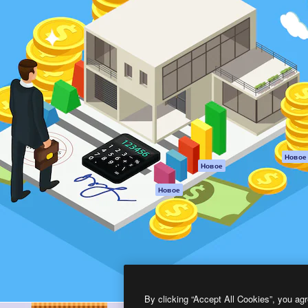
атформа для создания
Spaces
Academy
работ. Более 1 миллиона
ИИ-помощник
Документация п
реди креаторов,
Пакету ИИ
Генератор
гентств и студий.
изображений ИИ
Служба
поддержки
Генератор видео
ИИ
Условия и
положения
Генератор голоса
на основе ИИ
Политика
конфиденциальн
Стоковый контент
Оригиналы
MCP для
Новое
Новое
Claude/ChatGPT
Политика файло
cookie
Агенты
Новое
Центр доверия
API
Партнеры
Мобильное
приложение
Предприятие
Все инструменты
Magnific
By clicking “Accept All Cookies”, you agr