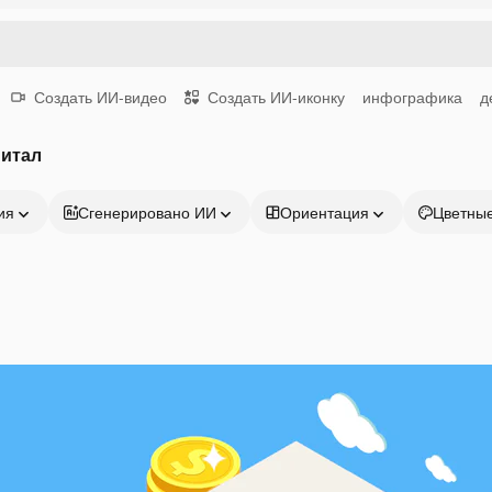
Создать ИИ-видео
Создать ИИ-иконку
инфографика
д
питал
ия
Сгенерировано ИИ
Ориентация
Цветны
Продукция
Начать