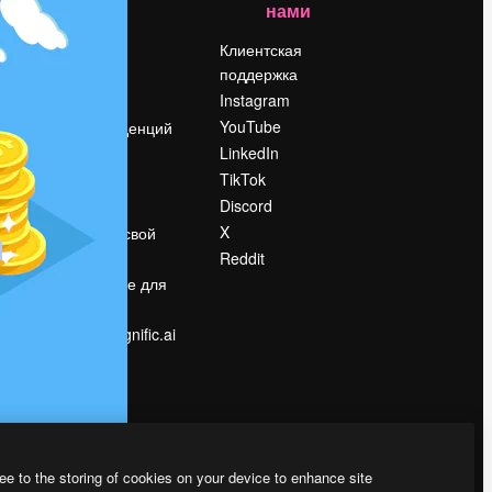
нами
Цены
о
О нас
Клиентская
поддержка
Reviews
Instagram
Вакансии
YouTube
Поиск тенденций
LinkedIn
Блог
TikTok
События
Discord
Slidesgo
ости
X
Продайте свой
контент
Reddit
в
Помещение для
прессы
Ищете magnific.ai
ee to the storing of cookies on your device to enhance site