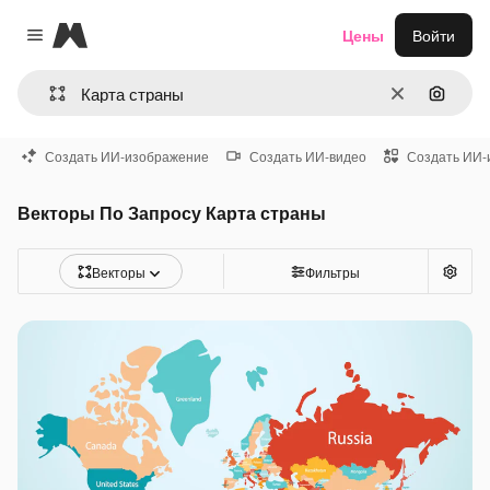
Magnific
Цены
Войти
Close menu
Очистить
Поиск 
Создать ИИ-изображение
Создать ИИ-видео
Создать ИИ-
Векторы По Запросу Карта страны
Векторы
Фильтры