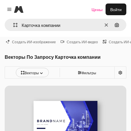
Magnific
Цены
Войти
Close menu
Очистить
Поиск 
Создать ИИ-изображение
Создать ИИ-видео
Создать ИИ-
Векторы По Запросу Карточка компании
Векторы
Фильтры