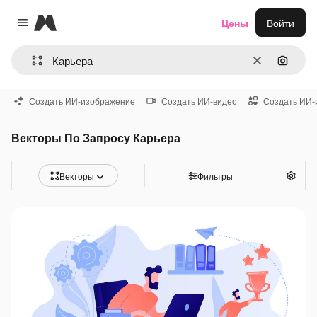
Magnific
Цены
Войти
Close menu
Очистить
Поиск 
Создать ИИ-изображение
Создать ИИ-видео
Создать ИИ-
Векторы По Запросу Карьера
Векторы
Фильтры