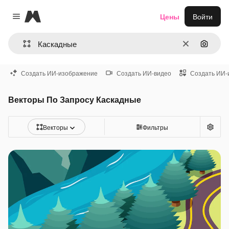
Magnific
Цены
Войти
Close menu
Очистить
Поиск 
Создать ИИ-изображение
Создать ИИ-видео
Создать ИИ-
Векторы По Запросу Каскадные
Векторы
Фильтры