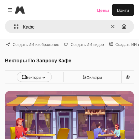
Magnific
Цены
Войти
Close menu
Очистить
Поиск 
Создать ИИ-изображение
Создать ИИ-видео
Создать ИИ-
Векторы По Запросу Кафе
Векторы
Фильтры