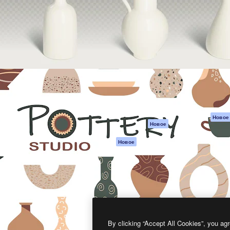
атформа для создания
Spaces
Academy
работ. Более 1 миллиона
ИИ-помощник
Документация п
реди креаторов,
Пакету ИИ
Генератор
гентств и студий.
изображений ИИ
Служба
поддержки
Генератор видео
ИИ
Условия и
положения
Генератор голоса
на основе ИИ
Политика
конфиденциальн
Стоковый контент
Оригиналы
MCP для
Новое
Новое
Claude/ChatGPT
Политика файло
cookie
Агенты
Новое
Центр доверия
API
Партнеры
Мобильное
приложение
Предприятие
Все инструменты
Magnific
By clicking “Accept All Cookies”, you agr