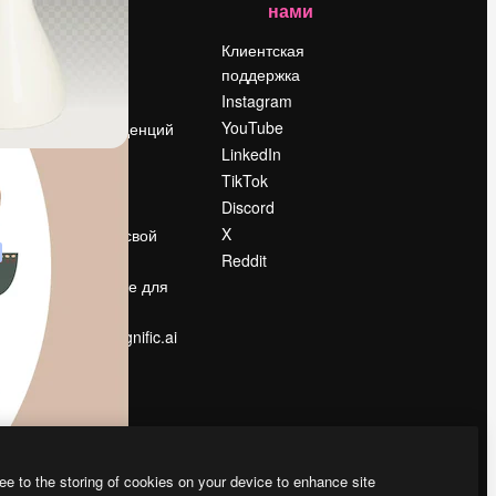
нами
Цены
о
О нас
Клиентская
поддержка
Reviews
Instagram
Вакансии
YouTube
Поиск тенденций
LinkedIn
Блог
TikTok
События
Discord
Slidesgo
ости
X
Продайте свой
контент
Reddit
в
Помещение для
прессы
Ищете magnific.ai
ee to the storing of cookies on your device to enhance site