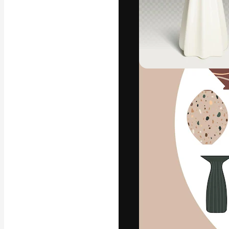
Креативная пл
ваших лучших 
подписчиков с
предприятий, а
Pусский