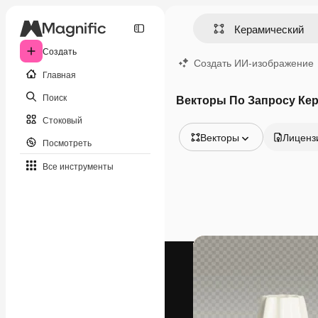
Создать
Создать ИИ-изображение
Главная
Поиск
Векторы По Запросу Ке
Стоковый
Векторы
Лиценз
Посмотреть
Все изображения
Все инструменты
Векторы
Иллюстрации
Фотографии
PSD
Шаблоны
Мокапы
Видео
Видеоролик
Моушн-дизайн
Видеошаблоны
Иконки
3D-модели
Шрифты