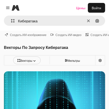
Magnific
Цены
Войти
Close menu
Очистить
Поиск 
Создать ИИ-изображение
Создать ИИ-видео
Создать ИИ-
Векторы По Запросу Кибератака
Векторы
Фильтры