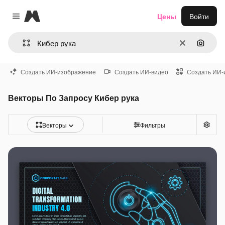
Magnific
Цены
Войти
Close menu
Очистить
Поиск 
Создать ИИ-изображение
Создать ИИ-видео
Создать ИИ-
Векторы По Запросу Кибер рука
Векторы
Фильтры