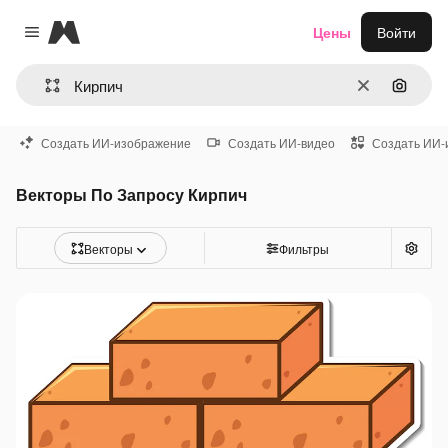
Magnific
Цены
Войти
Close menu
Очистить
Поиск 
Создать ИИ-изображение
Создать ИИ-видео
Создать ИИ-
Векторы По Запросу Кирпич
Векторы
Фильтры